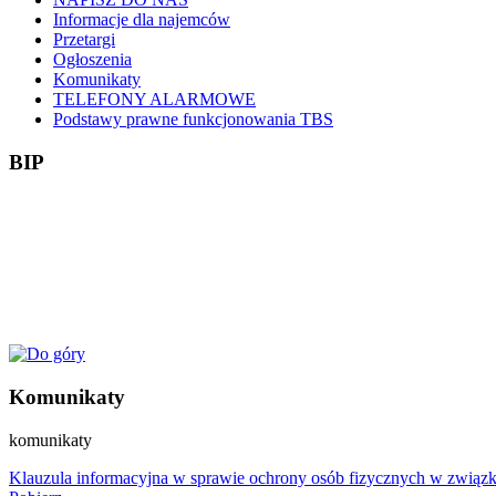
Informacje dla najemców
Przetargi
Ogłoszenia
Komunikaty
TELEFONY ALARMOWE
Podstawy prawne funkcjonowania TBS
BIP
Komunikaty
komunikaty
Klauzula informacyjna w sprawie ochrony osób fizycznych w związ